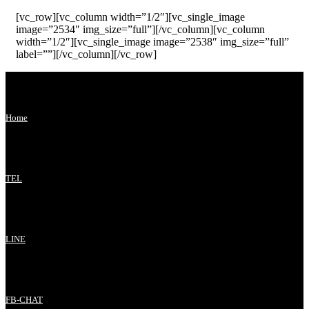
[vc_row][vc_column width=”1/2″][vc_single_image
image=”2534″ img_size=”full”][/vc_column][vc_column
width=”1/2″][vc_single_image image=”2538″ img_size=”full”
label=””][/vc_column][/vc_row]
Home
TEL
LINE
FB-CHAT