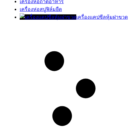
เครื่องห่อถาดอาหาร
เครื่องห่อสบู่ฟิล์มยืด
เครื่องแคปซีลหุ้มฝาขวด