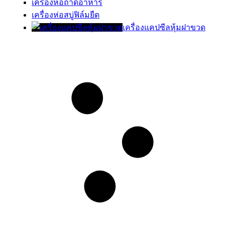
เครื่องห่อถาดอาหาร
เครื่องห่อสบู่ฟิล์มยืด
เครื่องแคปซีลหุ้มฝาขวด