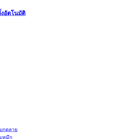
งอัตโนมัติ
แบบกดลาย
บบหมึก