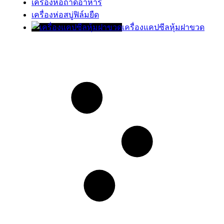
เครื่องห่อถาดอาหาร
เครื่องห่อสบู่ฟิล์มยืด
เครื่องแคปซีลหุ้มฝาขวด