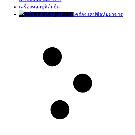
เครื่องห่อสบู่ฟิล์มยืด
เครื่องแคปซีลหุ้มฝาขวด