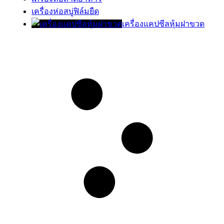
เครื่องห่อสบู่ฟิล์มยืด
เครื่องแคปซีลหุ้มฝาขวด