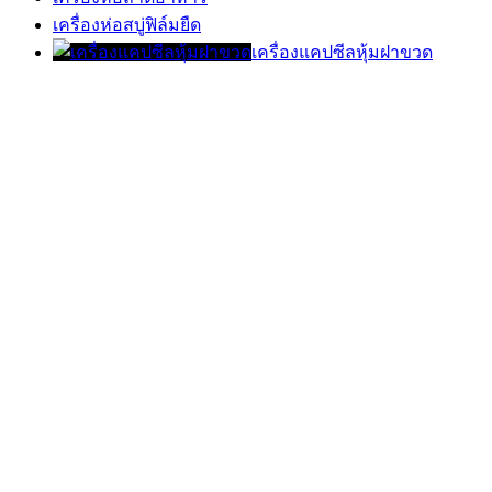
เครื่องห่อสบู่ฟิล์มยืด
เครื่องแคปซีลหุ้มฝาขวด