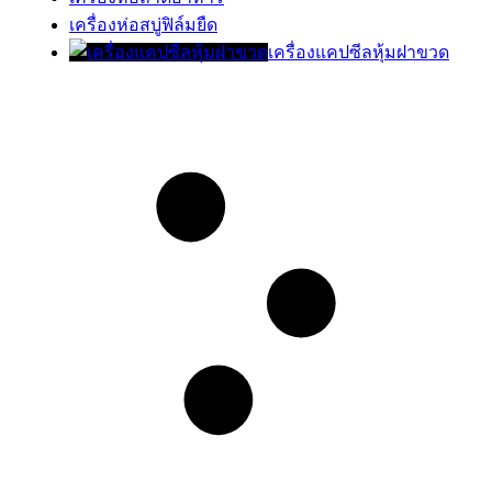
เครื่องห่อสบู่ฟิล์มยืด
เครื่องแคปซีลหุ้มฝาขวด