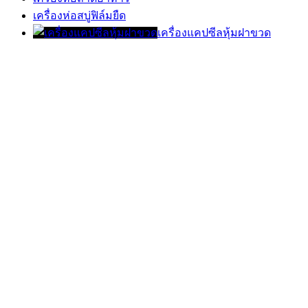
เครื่องห่อสบู่ฟิล์มยืด
เครื่องแคปซีลหุ้มฝาขวด