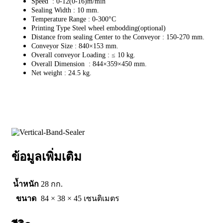
Speed : 0-12(0-16)m/min
Sealing Width : 10 mm.
Temperature Range : 0-300°C
Printing Type Steel wheel embodding(optional)
Distance from sealing Center to the Conveyor : 150-270 mm.
Conveyor Size : 840×153 mm.
Overall conveyor Loading : ≤ 10 kg.
Overall Dimension : 844×359×450 mm.
Net weight : 24.5 kg.
ข้อมูลเพิ่มเติม
น้ำหนัก
28 กก.
ขนาด
84 × 38 × 45 เซนติเมตร